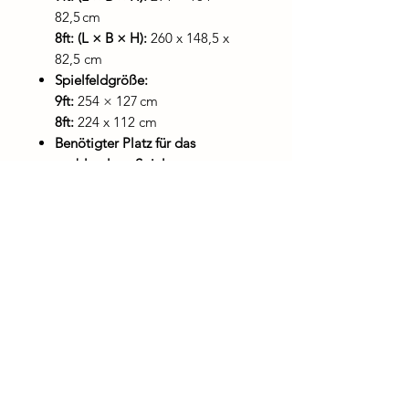
82,5 cm
8ft: (L × B × H):
260 x 148,5 x
82,5 cm
Spielfeldgröße:
9ft:
254 × 127 cm
8ft:
224 x 112 cm
Benötigter Platz für das
problemlose Spielen:
9ft
: 554 x 426 cm
8ft:
524 x 412 cm
Taschenmaße:
Ecktasche:
110 mm +/- 2 mm
Mitteltasche:
125 mm +/- 2 mm
Gewicht:
9ft:
656 kg (Tisch: 291 kg,
Schiefer: 325 kg, Verpackung:
40 kg)
8ft:
457 kg (Tisch: 256 kg,
Schiefer: 175 kg, Verpackung: 26